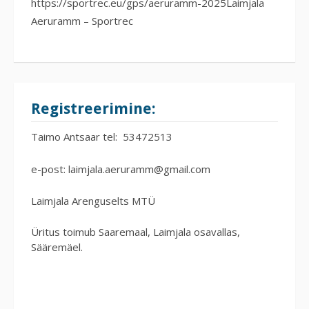
https://sportrec.eu/gps/aeruramm-2025Laimjala
Aeruramm – Sportrec
Registreerimine:
Taimo Antsaar tel: 53472513
e-post:
laimjala.aeruramm@gmail.com
Laimjala Arenguselts MTÜ
Üritus toimub Saaremaal, Laimjala osavallas,
Sääremäel.