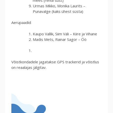
mees (rendi süst)
Urmas Mikko, Monika Laurits –
Punavalge (kaks ühest süsta)
Aerupaadid
Kaupo Vallik, Siim Väli – Kiire ja Vihane
Madis Mets, Rainar Sagor – Öö
Võistkondadele jagatakse GPS trackerid ja võistlus
on reaalajas jälgitav.