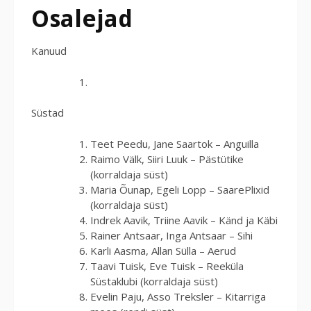
Osalejad
Kanuud
Süstad
Teet Peedu, Jane Saartok – Anguilla
Raimo Välk, Siiri Luuk – Pästütike
(korraldaja süst)
Maria Õunap, Egeli Lopp – SaarePlixid
(korraldaja süst)
Indrek Aavik, Triine Aavik – Känd ja Käbi
Rainer Antsaar, Inga Antsaar – Sihi
Karli Aasma, Allan Sülla – Aerud
Taavi Tuisk, Eve Tuisk – Reeküla
Süstaklubi (korraldaja süst)
Evelin Paju, Asso Treksler – Kitarriga